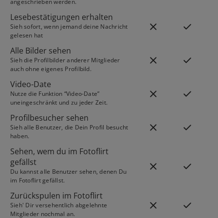
angeschrieben werden.
Lesebestätigungen erhalten
Sieh sofort, wenn jemand deine Nachricht
gelesen hat
Alle Bilder sehen
Sieh die Profilbilder anderer Mitglieder
auch ohne eigenes Profilbild.
Video-Date
Nutze die Funktion “Video-Date”
uneingeschränkt und zu jeder Zeit.
Profilbesucher sehen
Sieh alle Benutzer, die Dein Profil besucht
haben.
Sehen, wem du im Fotoflirt
gefällst
Du kannst alle Benutzer sehen, denen Du
im Fotoflirt gefällst.
Zurückspulen im Fotoflirt
Sieh' Dir versehentlich abgelehnte
Mitglieder nochmal an.